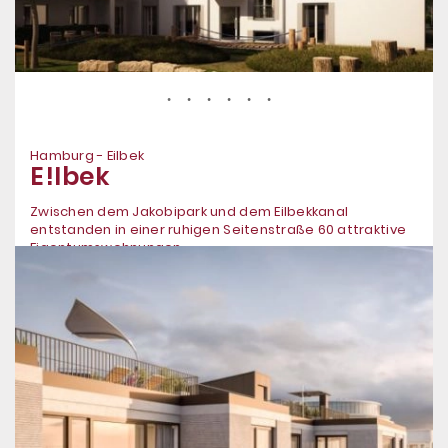
Hamburg - Eilbek
E!lbek
Zwischen dem Jakobipark und dem Eilbekkanal
entstanden in einer ruhigen Seitenstraße 60 attraktive
Eigentumswohnungen.
In Eilbek verbinden sich Ruhe und Beschaulichkeit
wunderbar mit dem städtischen Leben – Parks und
kleinere Straßen auf der einen Seite und eine
ausgeprägte Infrastruktur und gute Anbindung an die
Innenstadt auf der anderen Seite.