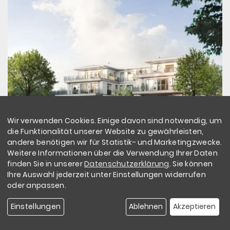
Wir verwenden Cookies. Einige davon sind notwendig, um
die Funktionalität unserer Website zu gewährleisten,
Lübeck - Innenstadt
Kleiner
andere benötigen wir für Statistik- und Marketingzwecke.
Heimathafen
Weitere Informationen über die Verwendung Ihrer Daten
finden Sie in unserer
Datenschutzerklärung
. Sie können
Mehr erfahren
Ihre Auswahl jederzeit unter Einstellungen widerrufen
oder anpassen.
Einstellungen
Ablehnen
Akzeptieren