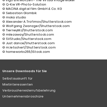
© Ingo Erik Moltzen - The Virtual Image Maker
© Q-Kie VR-Photo-Solution
© MACINA digital film GmbH & Co. KG
© Sebastian Glombik
© moka studio
© Alexander A.Trofimov/Shutterstock.com
© Wolfgang Zwanzger/Shutterstock.com
© TierneyMJ/Shutterstock.com
© milezaway/Shutterstock.com
© SVStudio/Shutterstock.com
© Just dance/Shutterstock.com
© m.letschert/Shutterstock.com
© homeworks255/iStock.com
Unsere Downloads für Sie
Selbstauskunft für
Mietinteressenten
Verbraucherwiderrufsbelehrung
Unternehmensbroschüre