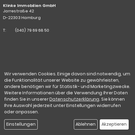
Klinke Immobilien GmbH
Jarrestraße 42
D-22303 Hamburg
T:
(040) 79 69 68 50
Wir verwenden Cookies. Einige davon sind notwendig, um
die Funktionalität unserer Website zu gewährleisten,
andere benötigen wir für Statistik- und Marketingzwecke.
Weitere Informationen über die Verwendung Ihrer Daten
finden Sie in unserer
Datenschutzerklärung
. Sie können
Ihre Auswahl jederzeit unter Einstellungen widerrufen
oder anpassen.
Copyright
Einstellungen
Ablehnen
Akzeptieren
Klinke Immobilien GmbH | 2026