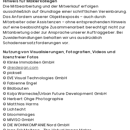
Hinweis für Maklerkollegen
Die Mitbearbeitung und der Mitverkauf erfolgen
ausschließlich auf Grundlage einer schriftlichen Vereinbarung.
Das Anfordern unserer Objektexposés – auch durch
Mitarbeiter oder Assistenzen – ohne entsprechenden Hinweis
auf eine beabsichtigte Zusammenarbeit berechtigt nicht zur
Mitanbietung oder zur Ansprache unserer Auftraggeber. Bei
Zuwiderhandlungen behalten wir uns ausdrücklich
Schadensersatzforderungen vor.
Nutzung von Visualisierungen, Fotografien, Videos und
lizenzfreier Fotos
© Klinke Immobilien GmbH
©
dreidesign.com
© picksell
© EVE Visual Technologies GmbH
© Fabienne Engel
© Bildbauten
© Kolja Warnecke/Urban Future Development GmbH
© Herbert Ohge Photographie
© Matthias Harms
© Lichtecht
© bloomimages
© MIVISO GmbH
© DIE WOHNKOMPANIE Nord GmbH