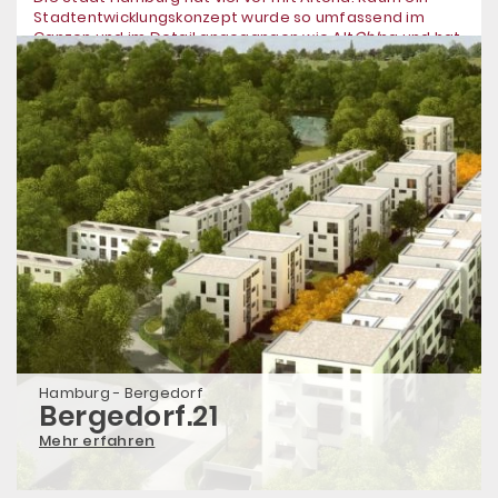
Stadtentwicklungskonzept wurde so umfassend im
Ganzen und im Detail angegangen wie Alt
Oh!
na und hat
zu einem so durchdachten Ergebnis geführt. Auf diesem
Baufeld entstanden 115 Eigentumswohnungen, nebst
Tiefgarage.
Hamburg - Bergedorf
Bergedorf.21
Mehr erfahren