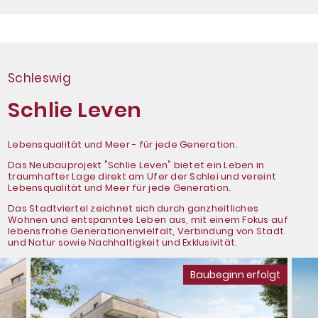
Schleswig
Schlie Leven
Lebensqualität und Meer - für jede Generation.
Das Neubauprojekt "Schlie Leven" bietet ein Leben in
traumhafter Lage direkt am Ufer der Schlei und vereint
SIE SIND EIGENTÜMER EINER
Lebensqualität und Meer für jede Generation.
IMMOBILIE?
Das Stadtviertel zeichnet sich durch ganzheitliches
Wohnen und entspanntes Leben aus, mit einem Fokus auf
lebensfrohe Generationenvielfalt, Verbindung von Stadt
Wir liefern eine fundierte, unverbindliche
und Natur sowie Nachhaltigkeit und Exklusivität.
und kostenlose Einschätzung des
aktuellen Marktwerts.
Baubeginn erfolgt