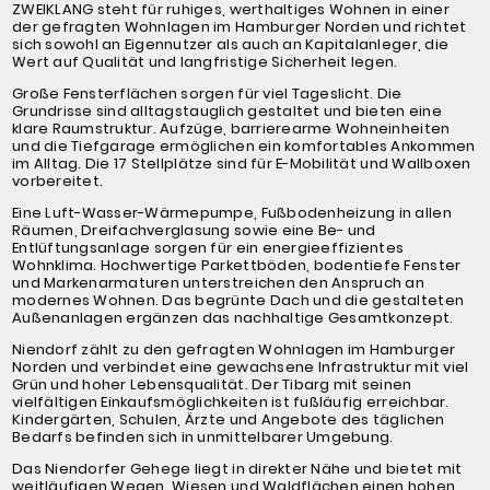
ZWEIKLANG steht für ruhiges, werthaltiges Wohnen in einer
der gefragten Wohnlagen im Hamburger Norden und richtet
sich sowohl an Eigennutzer als auch an Kapitalanleger, die
Wert auf Qualität und langfristige Sicherheit legen.
Große Fensterflächen sorgen für viel Tageslicht. Die
Grundrisse sind alltagstauglich gestaltet und bieten eine
klare Raumstruktur. Aufzüge, barrierearme Wohneinheiten
und die Tiefgarage ermöglichen ein komfortables Ankommen
im Alltag. Die 17 Stellplätze sind für E-Mobilität und Wallboxen
vorbereitet.
Eine Luft-Wasser-Wärmepumpe, Fußbodenheizung in allen
Räumen, Dreifachverglasung sowie eine Be- und
Entlüftungsanlage sorgen für ein energieeffizientes
Wohnklima. Hochwertige Parkettböden, bodentiefe Fenster
und Markenarmaturen unterstreichen den Anspruch an
modernes Wohnen. Das begrünte Dach und die gestalteten
Außenanlagen ergänzen das nachhaltige Gesamtkonzept.
Niendorf zählt zu den gefragten Wohnlagen im Hamburger
Norden und verbindet eine gewachsene Infrastruktur mit viel
Grün und hoher Lebensqualität. Der Tibarg mit seinen
vielfältigen Einkaufsmöglichkeiten ist fußläufig erreichbar.
Kindergärten, Schulen, Ärzte und Angebote des täglichen
Bedarfs befinden sich in unmittelbarer Umgebung.
Das Niendorfer Gehege liegt in direkter Nähe und bietet mit
weitläufigen Wegen, Wiesen und Waldflächen einen hohen