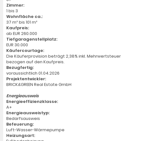
Zimmer:
1 bis 3
Wohnfläche ca.:
37 m² bis 101 m²
Kaufpreis:
ab EUR 260.000
Tiefgaragenstellplatz:
EUR 30.000
Käufercourtage:
Die Käuferprovision beträgt 2,38% inkl. Mehrwertsteuer
bezogen auf den Kaufpreis.
Bezugfertig:
voraussichtlich 01.04.2026
Projektentwickler:
BRICK&GREEN Real Estate GmbH
Energieausweis
Energieeffizienzklasse:
A+
Energieausweistyp:
Bedarfsausweis
Befeuerung:
Luft-Wasser-Wärmepumpe
Heizungsart: