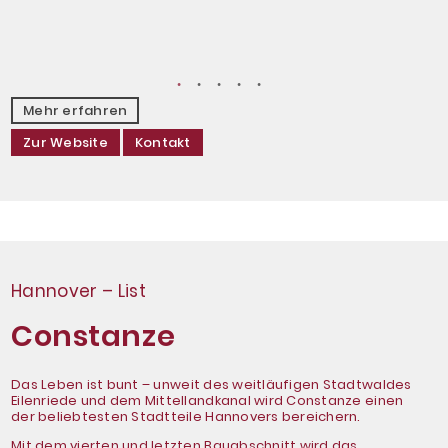
Mehr erfahren
Zur Website
Kontakt
Hannover – List
Constanze
Das Leben ist bunt – unweit des weitläufigen Stadtwaldes
Eilenriede und dem Mittellandkanal wird Constanze einen
der beliebtesten Stadtteile Hannovers bereichern.
Mit dem vierten und letzten Bauabschnitt wird das