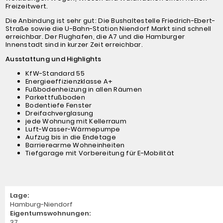
Freizeitwert.
Die Anbindung ist sehr gut: Die Bushaltestelle Friedrich-Ebert-
Straße sowie die U-Bahn-Station Niendorf Markt sind schnell
erreichbar. Der Flughafen, die A7 und die Hamburger
Innenstadt sind in kurzer Zeit erreichbar.
Ausstattung und Highlights
KfW-Standard 55
Energieeffizienzklasse A+
Fußbodenheizung in allen Räumen
Parkettfußboden
Bodentiefe Fenster
Dreifachverglasung
jede Wohnung mit Kellerraum
Luft-Wasser-Wärmepumpe
Aufzug bis in die Endetage
Barrierearme Wohneinheiten
Tiefgarage mit Vorbereitung für E-Mobilität
Lage:
Hamburg-Niendorf
Eigentumswohnungen:
37