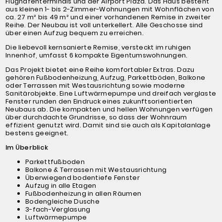
Flughafenterminals und der Airport Plaza. Das Haus besteht
aus kleinen 1- bis 2-Zimmer-Wohnungen mit Wohnflächen von
ca. 27 m² bis 49 m² und einer vorhandenen Remise in zweiter
Reihe. Der Neubau ist voll unterkellert. Alle Geschosse sind
über einen Aufzug bequem zu erreichen.
Die liebevoll kernsanierte Remise, versteckt im ruhigen
Innenhof, umfasst 6 kompakte Eigentumswohnungen.
Das Projekt bietet eine Reihe komfortabler Extras. Dazu
gehören Fußbodenheizung, Aufzug, Parkettböden, Balkone
oder Terrassen mit Westausrichtung sowie moderne
Sanitärobjekte. Eine Luftwärmepumpe und dreifach verglaste
Fenster runden den Eindruck eines zukunftsorientierten
Neubaus ab. Die kompakten und hellen Wohnungen verfügen
über durchdachte Grundrisse, so dass der Wohnraum
effizient genutzt wird. Damit sind sie auch als Kapitalanlage
bestens geeignet.
Im Überblick
Parkettfußboden
Balkone & Terrassen mit Westausrichtung
Überwiegend bodentiefe Fenster
Aufzug in alle Etagen
Fußbodenheizung in allen Räumen
Bodengleiche Dusche
3-fach-Verglasung
Luftwärmepumpe