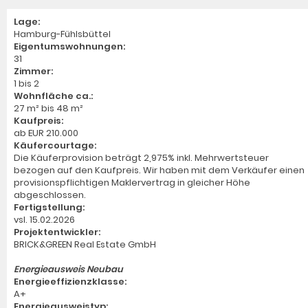
Lage:
Hamburg-Fühlsbüttel
Eigentumswohnungen:
31
Zimmer:
1 bis 2
Wohnfläche ca.:
27 m² bis 48 m²
Kaufpreis:
ab EUR 210.000
Käufercourtage:
Die Käuferprovision beträgt 2,975% inkl. Mehrwertsteuer
bezogen auf den Kaufpreis. Wir haben mit dem Verkäufer einen
provisionspflichtigen Maklervertrag in gleicher Höhe
abgeschlossen.
Fertigstellung:
vsl. 15.02.2026
Projektentwickler:
BRICK&GREEN Real Estate GmbH
Energieausweis Neubau
Energieeffizienzklasse:
A+
Energieausweistyp: