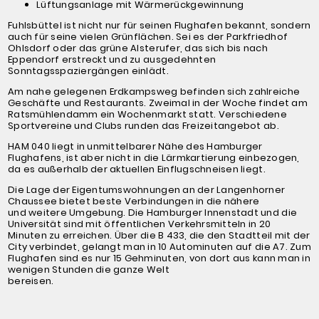
Lüftungsanlage mit Wärmerückgewinnung
Fuhlsbüttel ist nicht nur für seinen Flughafen bekannt, sondern
auch für seine vielen Grünflächen. Sei es der Parkfriedhof
Ohlsdorf oder das grüne Alsterufer, das sich bis nach
Eppendorf erstreckt und zu ausgedehnten
Sonntagsspaziergängen einlädt.
Am nahe gelegenen Erdkampsweg befinden sich zahlreiche
Geschäfte und Restaurants. Zweimal in der Woche findet am
Ratsmühlendamm ein Wochenmarkt statt. Verschiedene
Sportvereine und Clubs runden das Freizeitangebot ab.
HAM 040 liegt in unmittelbarer Nähe des Hamburger
Flughafens, ist aber nicht in die Lärmkartierung einbezogen,
da es außerhalb der aktuellen Einflugschneisen liegt.
Die Lage der Eigentumswohnungen an der Langenhorner
Chaussee bietet beste Verbindungen in die nähere
und weitere Umgebung. Die Hamburger Innenstadt und die
Universität sind mit öffentlichen Verkehrsmitteln in 20
Minuten zu erreichen. Über die B 433, die den Stadtteil mit der
City verbindet, gelangt man in 10 Autominuten auf die A7. Zum
Flughafen sind es nur 15 Gehminuten, von dort aus kann man in
wenigen Stunden die ganze Welt
bereisen.