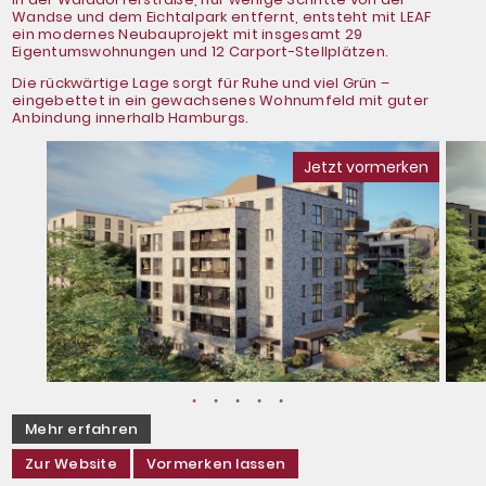
Wandse und dem Eichtalpark entfernt, entsteht mit LEAF
ein modernes Neubauprojekt mit insgesamt 29
Eigentumswohnungen und 12 Carport-Stellplätzen.
Die rückwärtige Lage sorgt für Ruhe und viel Grün –
SIE SIND EIGENTÜMER EINER
eingebettet in ein gewachsenes Wohnumfeld mit guter
IMMOBILIE?
Anbindung innerhalb Hamburgs.
Jetzt vormerken
Wir liefern eine fundierte, unverbindliche
und kostenlose Einschätzung des
aktuellen Marktwerts.
Jetzt Immobilie bewerten lassen
Mehr erfahren
Zur Website
Vormerken lassen